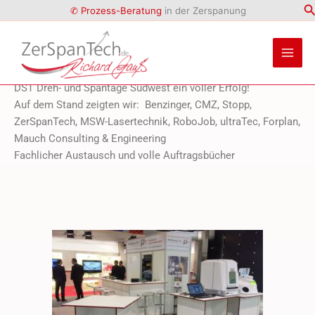
DST-Bildergalerie
S
Zum
✆ Prozess-Beratung
in der Zerspanung
Inhalt
springen
DST Dreh- und Spantage Südwest ein voller Erfolg!
Auf dem Stand zeigten wir: Benzinger, CMZ, Stopp,
ZerSpanTech, MSW-Lasertechnik, RoboJob, ultraTec, Forplan,
Mauch Consulting & Engineering
Fachlicher Austausch und volle Auftragsbücher